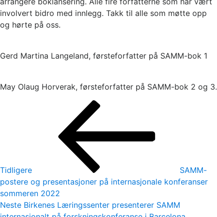
arrangere boklansering. Alle fire forfatterne som har vært
involvert bidro med innlegg. Takk til alle som møtte opp
og hørte på oss.
Gerd Martina Langeland, førsteforfatter på SAMM-bok 1
May Olaug Horverak, førsteforfatter på SAMM-bok 2 og 3.
Innleggsnavigasjon
Forrige
innlegg
Tidligere
SAMM-
postere og presentasjoner på internasjonale konferanser
sommeren 2022
Neste
Neste
Birkenes Læringssenter presenterer SAMM
innlegg
internasjonalt på forskningskonferanse i Barcelona