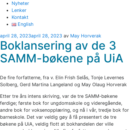
Nyheter
Lenker
Kontakt
English
Publisert
april 28, 2023
april 28, 2023
av
May Horverak
Boklansering av de 3
SAMM-bøkene på UiA
De fire forfatterne, fra v. Elin Frish Selås, Tonje Levernes
Solberg, Gerd Martina Langeland og May Olaug Horverak
Etter tre års intens skriving, var de tre SAMM-bøkene
ferdige; første bok for ungdomsskole og videregående,
andre bok for voksenopplæring, og nå i vår, tredje bok for
barneskole. Det var veldig gøy å få presentert de tre
bøkene på UiA, veldig flott at bokhandelen der ville